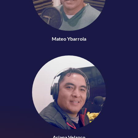
Mateo Ybarrola
Ariana Velazco